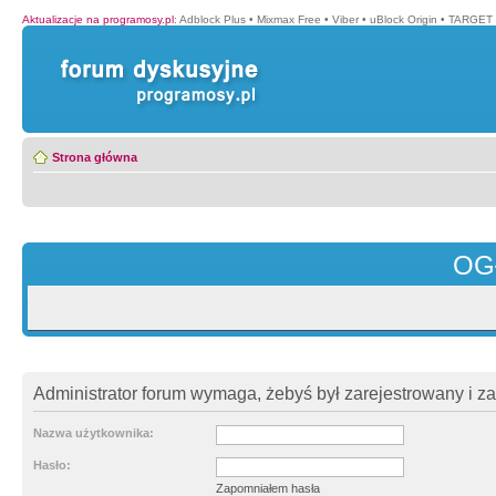
Aktualizacje na programosy.pl
:
Adblock Plus
•
Mixmax Free
•
Viber
•
uBlock Origin
•
TARGET 
Strona główna
OG
Administrator forum wymaga, żebyś był zarejestrowany i z
Nazwa użytkownika:
Hasło:
Zapomniałem hasła