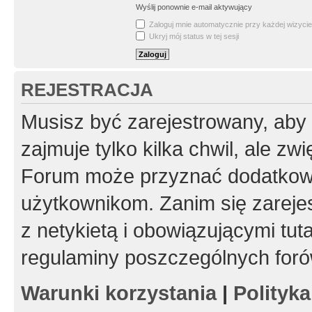
Wyślij ponownie e-mail aktywujący
Zaloguj mnie automatycznie przy każdej wizycie
Ukryj mój status w tej sesji
REJESTRACJA
Musisz być zarejestrowany, aby
zajmuje tylko kilka chwil, ale z
Forum może przyznać dodatkow
użytkownikom. Zanim się zarejes
z netykietą i obowiązującymi tut
regulaminy poszczególnych foró
Warunki korzystania
|
Polityk