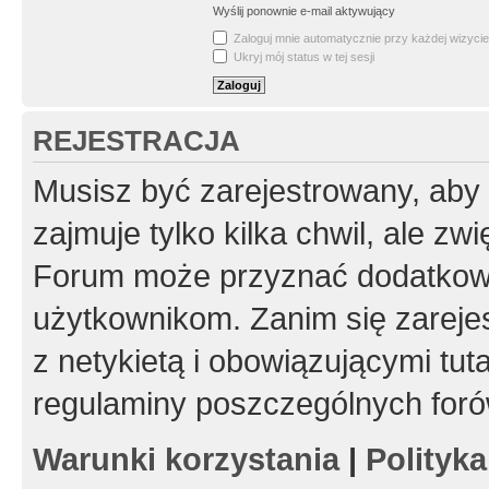
Wyślij ponownie e-mail aktywujący
Zaloguj mnie automatycznie przy każdej wizycie
Ukryj mój status w tej sesji
REJESTRACJA
Musisz być zarejestrowany, aby
zajmuje tylko kilka chwil, ale z
Forum może przyznać dodatkow
użytkownikom. Zanim się zarejes
z netykietą i obowiązującymi tut
regulaminy poszczególnych foró
Warunki korzystania
|
Polityk