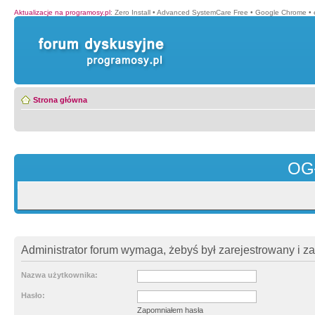
Aktualizacje na programosy.pl
:
Zero Install
•
Advanced SystemCare Free
•
Google Chrome
•
Strona główna
OG
Administrator forum wymaga, żebyś był zarejestrowany i z
Nazwa użytkownika:
Hasło:
Zapomniałem hasła