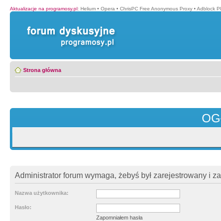
Aktualizacje na programosy.pl
:
Helium
•
Opera
•
ChrisPC Free Anonymous Proxy
•
Adblock P
Strona główna
OG
Administrator forum wymaga, żebyś był zarejestrowany i z
Nazwa użytkownika:
Hasło:
Zapomniałem hasła