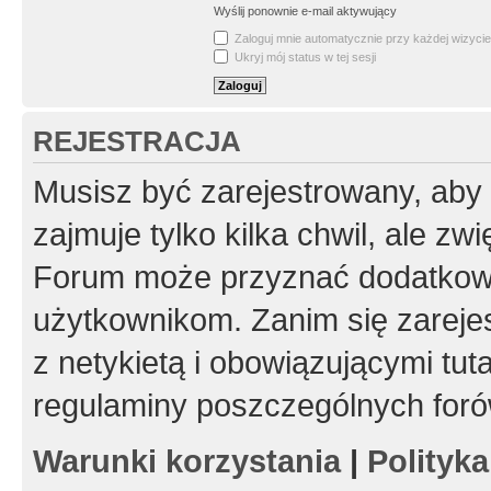
Wyślij ponownie e-mail aktywujący
Zaloguj mnie automatycznie przy każdej wizycie
Ukryj mój status w tej sesji
REJESTRACJA
Musisz być zarejestrowany, aby
zajmuje tylko kilka chwil, ale z
Forum może przyznać dodatkow
użytkownikom. Zanim się zarejes
z netykietą i obowiązującymi tut
regulaminy poszczególnych foró
Warunki korzystania
|
Polityk