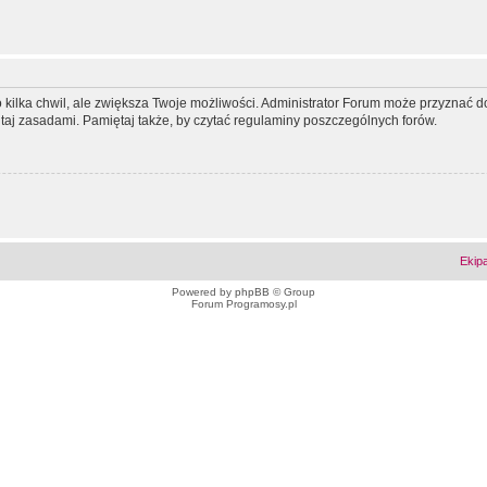
ko kilka chwil, ale zwiększa Twoje możliwości. Administrator Forum może przyzna
tutaj zasadami. Pamiętaj także, by czytać regulaminy poszczególnych forów.
Ekip
Powered by
phpBB
© Group
Forum Programosy.pl