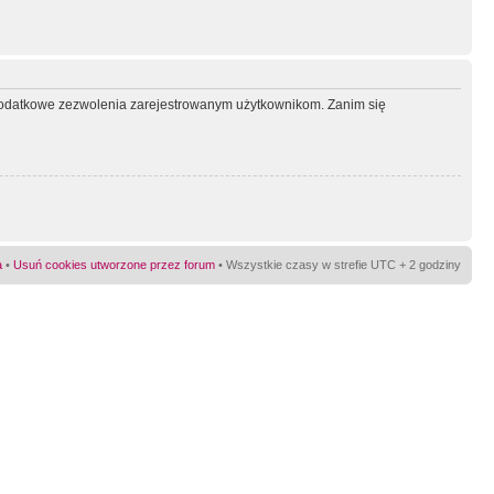
ć dodatkowe zezwolenia zarejestrowanym użytkownikom. Zanim się
a
•
Usuń cookies utworzone przez forum
• Wszystkie czasy w strefie UTC + 2 godziny