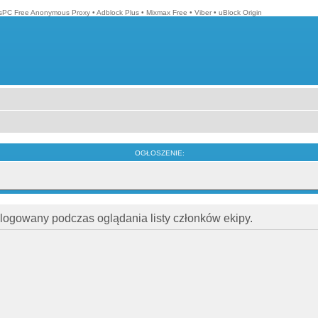
isPC Free Anonymous Proxy
•
Adblock Plus
•
Mixmax Free
•
Viber
•
uBlock Origin
OGŁOSZENIE:
alogowany podczas oglądania listy członków ekipy.