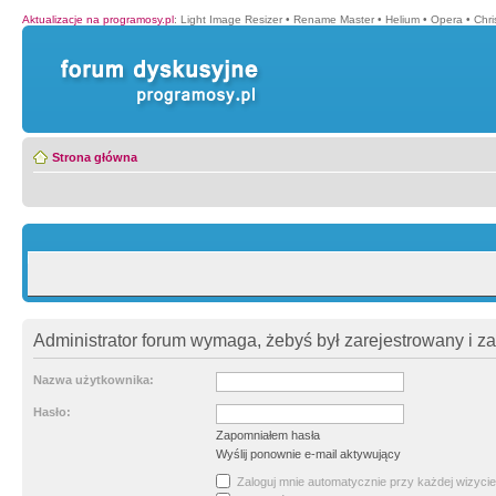
Aktualizacje na programosy.pl
:
Light Image Resizer
•
Rename Master
•
Helium
•
Opera
•
Chr
Strona główna
Administrator forum wymaga, żebyś był zarejestrowany i z
Nazwa użytkownika:
Hasło:
Zapomniałem hasła
Wyślij ponownie e-mail aktywujący
Zaloguj mnie automatycznie przy każdej wizycie