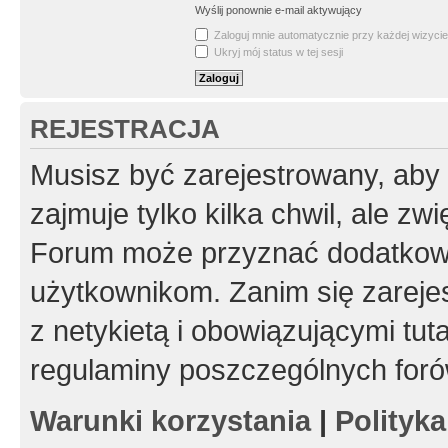
Wyślij ponownie e-mail aktywujący
Zaloguj mnie automatycznie przy każdej wizycie
Ukryj mój status w tej sesji
REJESTRACJA
Musisz być zarejestrowany, aby
zajmuje tylko kilka chwil, ale z
Forum może przyznać dodatkow
użytkownikom. Zanim się zarejes
z netykietą i obowiązującymi tut
regulaminy poszczególnych foró
Warunki korzystania
|
Polityk