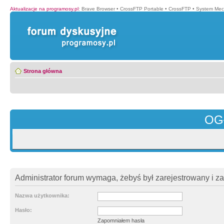
Aktualizacje na programosy.pl
:
Brave Browser
•
CrossFTP Portable
•
CrossFTP
•
System Mec
Strona główna
OG
Administrator forum wymaga, żebyś był zarejestrowany i z
Nazwa użytkownika:
Hasło:
Zapomniałem hasła