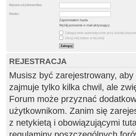
Nazwa użytkownika:
Hasło:
Zapomniałem hasła
Wyślij ponownie e-mail aktywujący
Zaloguj mnie automatycznie przy każdej wizycie
Ukryj mój status w tej sesji
REJESTRACJA
Musisz być zarejestrowany, aby
zajmuje tylko kilka chwil, ale z
Forum może przyznać dodatkow
użytkownikom. Zanim się zarejes
z netykietą i obowiązującymi tut
regulaminy poszczególnych foró