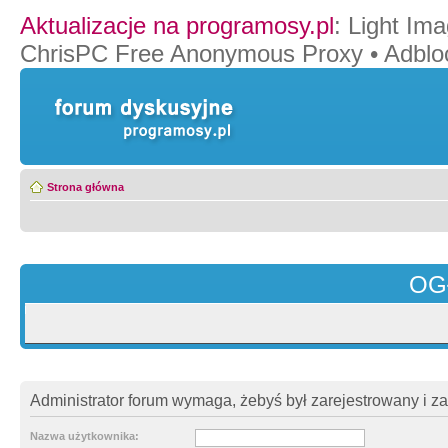
Aktualizacje na programosy.pl
:
Light Ima
ChrisPC Free Anonymous Proxy
•
Adblo
Strona główna
OG
Administrator forum wymaga, żebyś był zarejestrowany i z
Nazwa użytkownika: