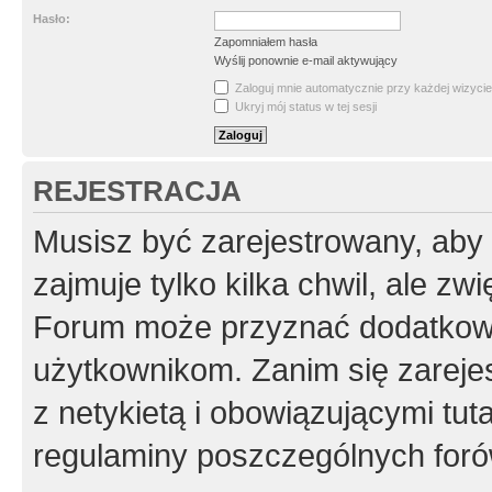
Hasło:
Zapomniałem hasła
Wyślij ponownie e-mail aktywujący
Zaloguj mnie automatycznie przy każdej wizycie
Ukryj mój status w tej sesji
REJESTRACJA
Musisz być zarejestrowany, aby
zajmuje tylko kilka chwil, ale z
Forum może przyznać dodatkow
użytkownikom. Zanim się zarejes
z netykietą i obowiązującymi tut
regulaminy poszczególnych foró