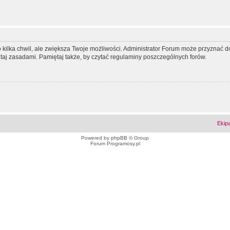
ko kilka chwil, ale zwiększa Twoje możliwości. Administrator Forum może przyzna
tutaj zasadami. Pamiętaj także, by czytać regulaminy poszczególnych forów.
Ekip
Powered by
phpBB
© Group
Forum Programosy.pl