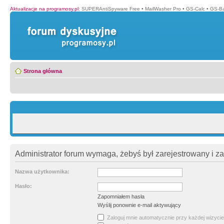
Aktualizacje na programosy.pl
:
SUPERAntiSpyware Free
•
MailWasher Pro
•
GS-Calc
•
GS-B
Strona główna
Administrator forum wymaga, żebyś był zarejestrowany i z
Nazwa użytkownika:
Hasło:
Zapomniałem hasła
Wyślij ponownie e-mail aktywujący
Zaloguj mnie automatycznie przy każdej wizycie