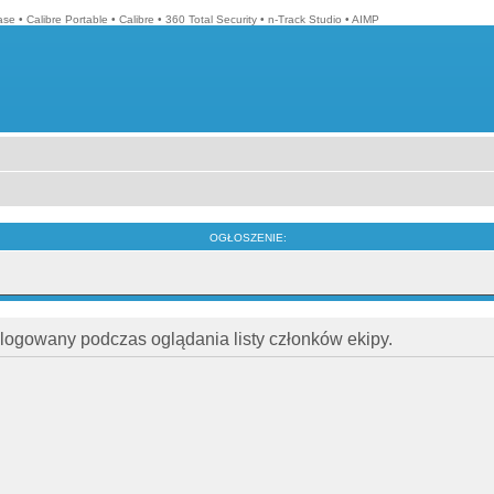
ase
•
Calibre Portable
•
Calibre
•
360 Total Security
•
n-Track Studio
•
AIMP
OGŁOSZENIE:
alogowany podczas oglądania listy członków ekipy.