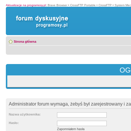
Aktualizacje na programosy.pl
:
Brave Browser
•
CrossFTP Portable
•
CrossFTP
•
System Mec
Strona główna
OG
Administrator forum wymaga, żebyś był zarejestrowany i z
Nazwa użytkownika:
Hasło:
Zapomniałem hasła