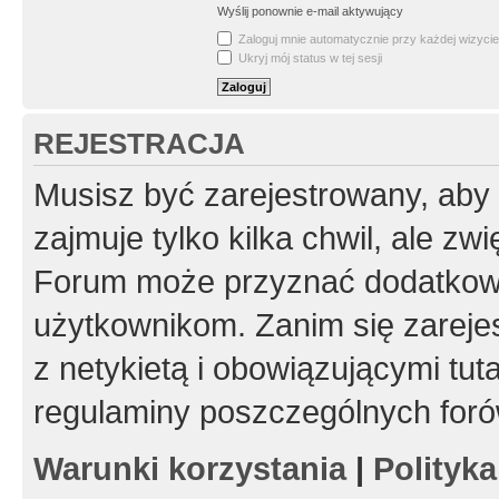
Wyślij ponownie e-mail aktywujący
Zaloguj mnie automatycznie przy każdej wizycie
Ukryj mój status w tej sesji
REJESTRACJA
Musisz być zarejestrowany, aby
zajmuje tylko kilka chwil, ale z
Forum może przyznać dodatkow
użytkownikom. Zanim się zarejes
z netykietą i obowiązującymi tut
regulaminy poszczególnych foró
Warunki korzystania
|
Polityk