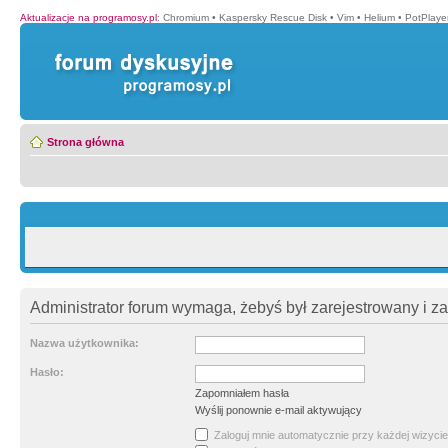
Aktualizacje na programosy.pl
:
Chromium
•
Kaspersky Rescue Disk
•
Vim
•
Helium
•
PotPlaye
Strona główna
Administrator forum wymaga, żebyś był zarejestrowany i z
Nazwa użytkownika:
Hasło:
Zapomniałem hasła
Wyślij ponownie e-mail aktywujący
Zaloguj mnie automatycznie przy każdej wizycie