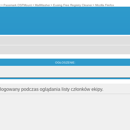
r
•
Passmark OSFMount
•
MailWasher
•
Eusing Free Registry Cleaner
•
Mozilla Firefox
OGŁOSZENIE:
alogowany podczas oglądania listy członków ekipy.