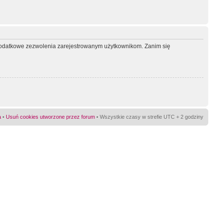
ć dodatkowe zezwolenia zarejestrowanym użytkownikom. Zanim się
a
•
Usuń cookies utworzone przez forum
• Wszystkie czasy w strefie UTC + 2 godziny