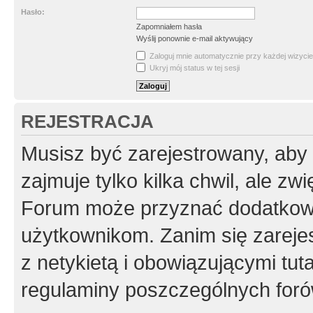
Hasło:
Zapomniałem hasła
Wyślij ponownie e-mail aktywujący
Zaloguj mnie automatycznie przy każdej wizycie
Ukryj mój status w tej sesji
REJESTRACJA
Musisz być zarejestrowany, aby
zajmuje tylko kilka chwil, ale z
Forum może przyznać dodatkow
użytkownikom. Zanim się zarejes
z netykietą i obowiązującymi tut
regulaminy poszczególnych foró