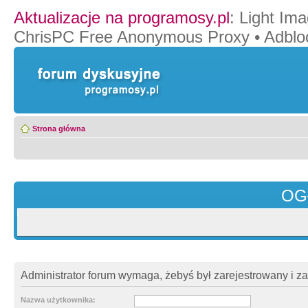
Aktualizacje na programosy.pl
:
Light Ima
ChrisPC Free Anonymous Proxy
•
Adblo
Strona główna
OG
Administrator forum wymaga, żebyś był zarejestrowany i z
Nazwa użytkownika: