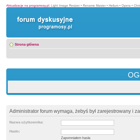
Aktualizacje na programosy.pl
:
Light Image Resizer
•
Rename Master
•
Helium
•
Opera
•
Chr
Strona główna
OG
Administrator forum wymaga, żebyś był zarejestrowany i z
Nazwa użytkownika:
Hasło:
Zapomniałem hasła