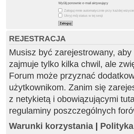
Wyślij ponownie e-mail aktywujący
Zaloguj mnie automatycznie przy każdej wizycie
Ukryj mój status w tej sesji
REJESTRACJA
Musisz być zarejestrowany, aby
zajmuje tylko kilka chwil, ale z
Forum może przyznać dodatkow
użytkownikom. Zanim się zarejes
z netykietą i obowiązującymi tut
regulaminy poszczególnych foró
Warunki korzystania
|
Polityk