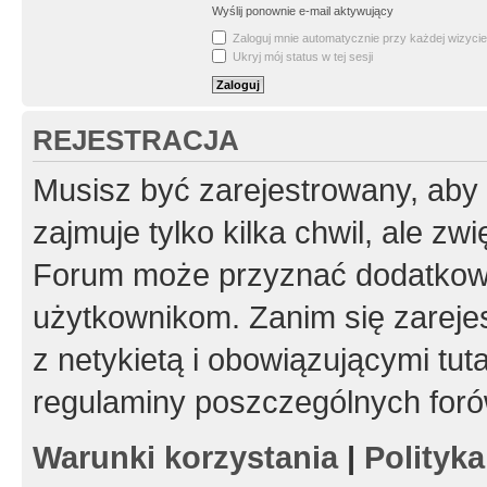
Wyślij ponownie e-mail aktywujący
Zaloguj mnie automatycznie przy każdej wizycie
Ukryj mój status w tej sesji
REJESTRACJA
Musisz być zarejestrowany, aby
zajmuje tylko kilka chwil, ale z
Forum może przyznać dodatkow
użytkownikom. Zanim się zarejes
z netykietą i obowiązującymi tut
regulaminy poszczególnych foró
Warunki korzystania
|
Polityk