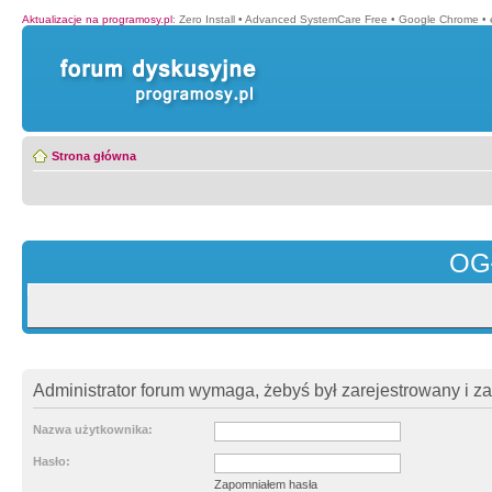
Aktualizacje na programosy.pl
:
Zero Install
•
Advanced SystemCare Free
•
Google Chrome
•
Strona główna
OG
Administrator forum wymaga, żebyś był zarejestrowany i z
Nazwa użytkownika:
Hasło:
Zapomniałem hasła