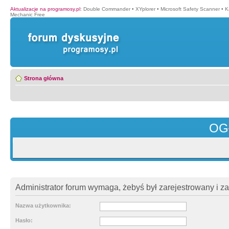
Aktualizacje na programosy.pl
:
Double Commander
•
XYplorer
•
Microsoft Safety Scanner
•
K
Mechanic Free
Strona główna
OG
Administrator forum wymaga, żebyś był zarejestrowany i z
Nazwa użytkownika:
Hasło: