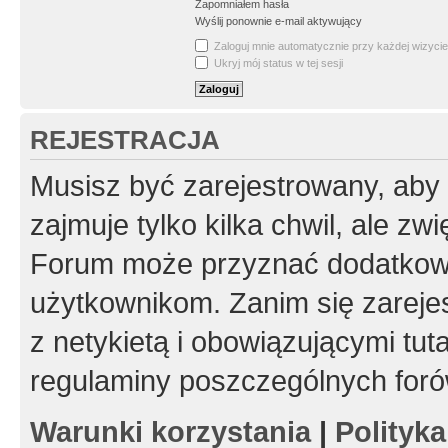
Zapomniałem hasła
Wyślij ponownie e-mail aktywujący
Zaloguj mnie automatycznie przy każdej wizycie
Ukryj mój status w tej sesji
REJESTRACJA
Musisz być zarejestrowany, aby
zajmuje tylko kilka chwil, ale z
Forum może przyznać dodatkow
użytkownikom. Zanim się zarejes
z netykietą i obowiązującymi tut
regulaminy poszczególnych foró
Warunki korzystania
|
Polityk