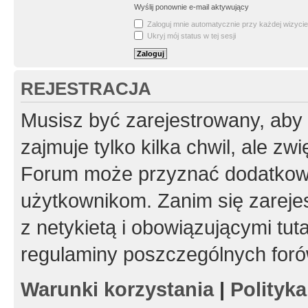
Wyślij ponownie e-mail aktywujący
Zaloguj mnie automatycznie przy każdej wizycie
Ukryj mój status w tej sesji
REJESTRACJA
Musisz być zarejestrowany, aby
zajmuje tylko kilka chwil, ale z
Forum może przyznać dodatkow
użytkownikom. Zanim się zarejes
z netykietą i obowiązującymi tut
regulaminy poszczególnych foró
Warunki korzystania
|
Polityk