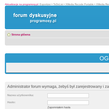
Aktualizacje na programosy.pl
:
Exportizer
•
ToDoList
•
XMedia Recode Portable
•
XMedia Re
Strona główna
OG
Administrator forum wymaga, żebyś był zarejestrowany i z
Nazwa użytkownika:
Hasło:
Zapomniałem hasła