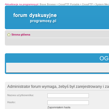
Aktualizacje na programosy.pl
:
Brave Browser
•
CrossFTP Portable
•
CrossFTP
•
System Mec
Strona główna
OG
Administrator forum wymaga, żebyś był zarejestrowany i z
Nazwa użytkownika:
Hasło:
Zapomniałem hasła