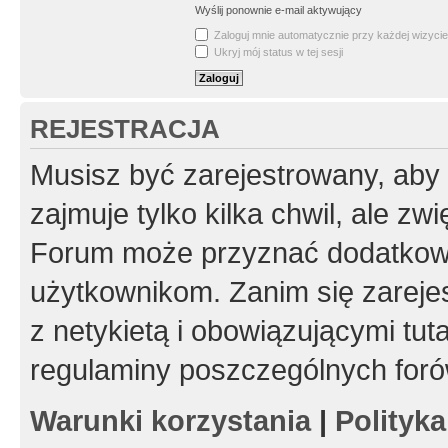
Wyślij ponownie e-mail aktywujący
Zaloguj mnie automatycznie przy każdej wizycie
Ukryj mój status w tej sesji
REJESTRACJA
Musisz być zarejestrowany, aby
zajmuje tylko kilka chwil, ale z
Forum może przyznać dodatkow
użytkownikom. Zanim się zarejes
z netykietą i obowiązującymi tut
regulaminy poszczególnych foró
Warunki korzystania
|
Polityk