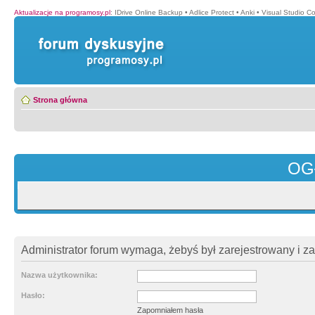
Aktualizacje na programosy.pl
:
IDrive Online Backup
•
Adlice Protect
•
Anki
•
Visual Studio C
Strona główna
OG
Administrator forum wymaga, żebyś był zarejestrowany i z
Nazwa użytkownika:
Hasło:
Zapomniałem hasła