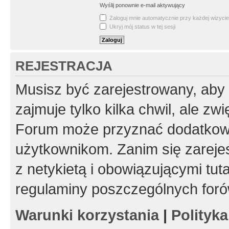
Wyślij ponownie e-mail aktywujący
Zaloguj mnie automatycznie przy każdej wizycie
Ukryj mój status w tej sesji
REJESTRACJA
Musisz być zarejestrowany, aby
zajmuje tylko kilka chwil, ale z
Forum może przyznać dodatkow
użytkownikom. Zanim się zarejes
z netykietą i obowiązującymi tut
regulaminy poszczególnych foró
Warunki korzystania
|
Polityk