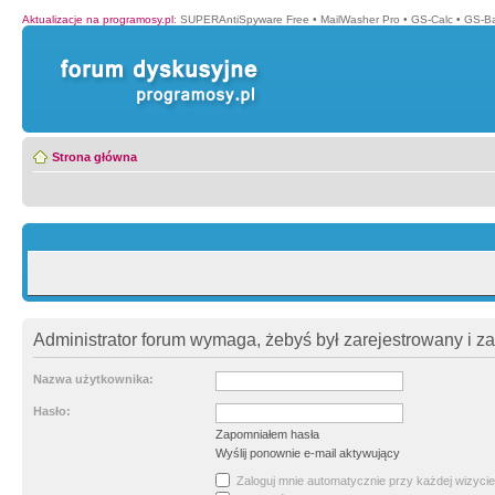
Aktualizacje na programosy.pl
:
SUPERAntiSpyware Free
•
MailWasher Pro
•
GS-Calc
•
GS-B
Strona główna
Administrator forum wymaga, żebyś był zarejestrowany i z
Nazwa użytkownika:
Hasło:
Zapomniałem hasła
Wyślij ponownie e-mail aktywujący
Zaloguj mnie automatycznie przy każdej wizycie