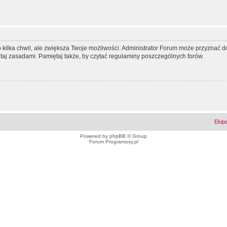
ko kilka chwil, ale zwiększa Twoje możliwości. Administrator Forum może przyzna
tutaj zasadami. Pamiętaj także, by czytać regulaminy poszczególnych forów.
Ekip
Powered by
phpBB
© Group
Forum Programosy.pl