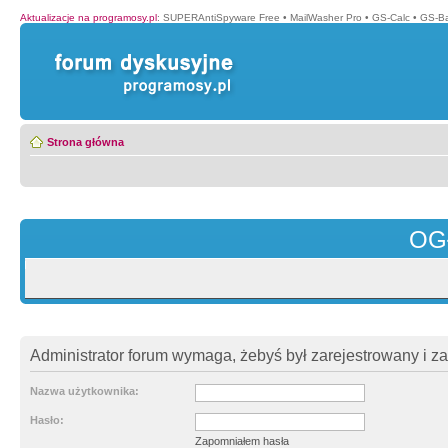
Aktualizacje na programosy.pl
:
SUPERAntiSpyware Free
•
MailWasher Pro
•
GS-Calc
•
GS-B
Strona główna
OG
Administrator forum wymaga, żebyś był zarejestrowany i z
Nazwa użytkownika:
Hasło:
Zapomniałem hasła