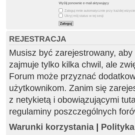
Wyślij ponownie e-mail aktywujący
Zaloguj mnie automatycznie przy każdej wizycie
Ukryj mój status w tej sesji
REJESTRACJA
Musisz być zarejestrowany, aby
zajmuje tylko kilka chwil, ale z
Forum może przyznać dodatkow
użytkownikom. Zanim się zarejes
z netykietą i obowiązującymi tut
regulaminy poszczególnych foró
Warunki korzystania
|
Polityk