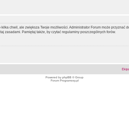
ko kilka chwil, ale zwiększa Twoje możliwości. Administrator Forum może przyzna
tutaj zasadami. Pamiętaj także, by czytać regulaminy poszczególnych forów.
Ekip
Powered by
phpBB
© Group
Forum Programosy.pl