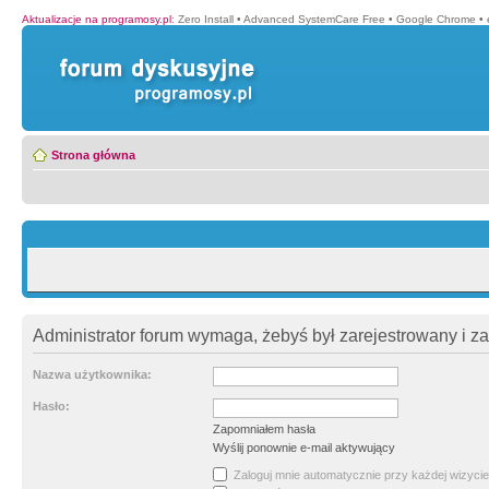
Aktualizacje na programosy.pl
:
Zero Install
•
Advanced SystemCare Free
•
Google Chrome
•
Strona główna
Administrator forum wymaga, żebyś był zarejestrowany i z
Nazwa użytkownika:
Hasło:
Zapomniałem hasła
Wyślij ponownie e-mail aktywujący
Zaloguj mnie automatycznie przy każdej wizycie