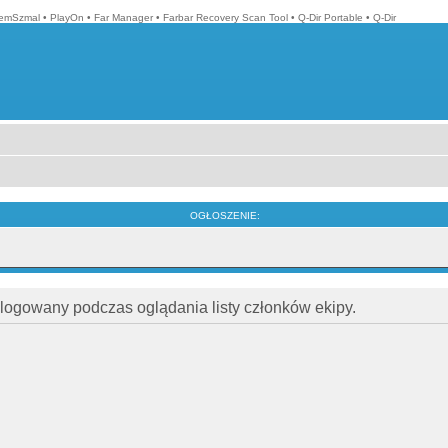
emSzmal
•
PlayOn
•
Far Manager
•
Farbar Recovery Scan Tool
•
Q-Dir Portable
•
Q-Dir
OGŁOSZENIE:
alogowany podczas oglądania listy członków ekipy.