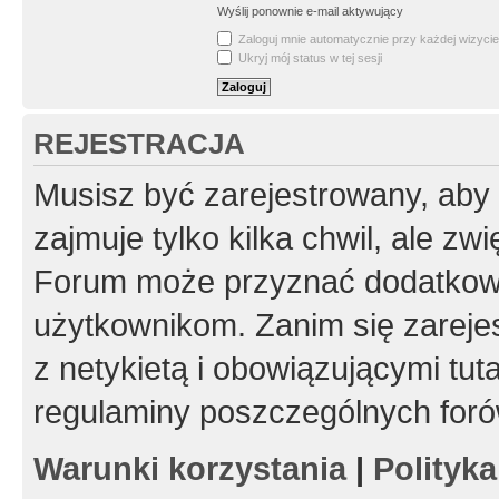
Wyślij ponownie e-mail aktywujący
Zaloguj mnie automatycznie przy każdej wizycie
Ukryj mój status w tej sesji
REJESTRACJA
Musisz być zarejestrowany, aby
zajmuje tylko kilka chwil, ale z
Forum może przyznać dodatkow
użytkownikom. Zanim się zarejes
z netykietą i obowiązującymi tut
regulaminy poszczególnych foró
Warunki korzystania
|
Polityk