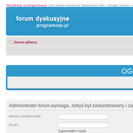
Aktualizacje na programosy.pl
:
Zero Install
•
Advanced SystemCare Free
•
Google Chrome
•
Strona główna
OG
Administrator forum wymaga, żebyś był zarejestrowany i z
Nazwa użytkownika:
Hasło:
Zapomniałem hasła