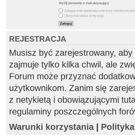
Wyślij ponownie e-mail aktywujący
Zaloguj mnie automatycznie przy każdej wizycie
Ukryj mój status w tej sesji
REJESTRACJA
Musisz być zarejestrowany, aby
zajmuje tylko kilka chwil, ale z
Forum może przyznać dodatkow
użytkownikom. Zanim się zarejes
z netykietą i obowiązującymi tut
regulaminy poszczególnych foró
Warunki korzystania
|
Polityk