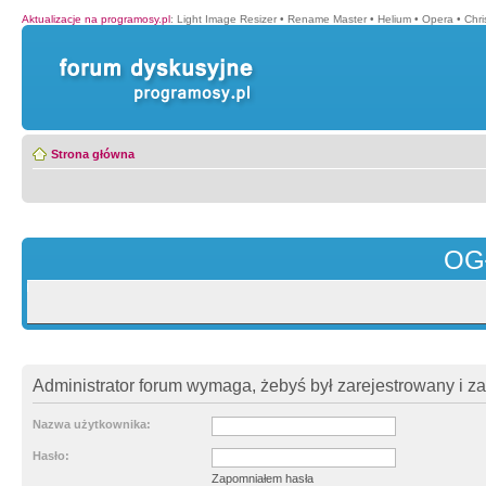
Aktualizacje na programosy.pl
:
Light Image Resizer
•
Rename Master
•
Helium
•
Opera
•
Chr
Strona główna
OG
Administrator forum wymaga, żebyś był zarejestrowany i z
Nazwa użytkownika:
Hasło:
Zapomniałem hasła