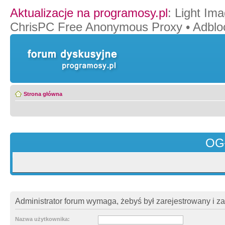
Aktualizacje na programosy.pl
:
Light Ima
ChrisPC Free Anonymous Proxy
•
Adblo
Strona główna
OG
Administrator forum wymaga, żebyś był zarejestrowany i z
Nazwa użytkownika: