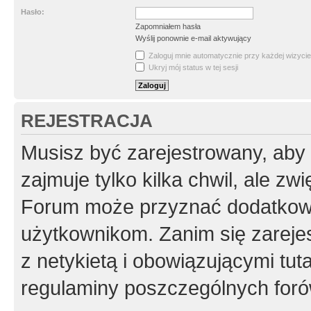
Hasło:
Zapomniałem hasła
Wyślij ponownie e-mail aktywujący
Zaloguj mnie automatycznie przy każdej wizycie
Ukryj mój status w tej sesji
REJESTRACJA
Musisz być zarejestrowany, aby
zajmuje tylko kilka chwil, ale z
Forum może przyznać dodatkow
użytkownikom. Zanim się zarejes
z netykietą i obowiązującymi tut
regulaminy poszczególnych foró