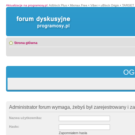
Aktualizacje na programosy.pl
:
Adblock Plus
•
Mixmax Free
•
Viber
•
uBlock Origin
•
TARGET 
Strona główna
OG
Administrator forum wymaga, żebyś był zarejestrowany i z
Nazwa użytkownika:
Hasło:
Zapomniałem hasła