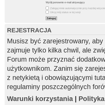
Wyślij ponownie e-mail aktywujący
Zaloguj mnie automatycznie przy każdej wizycie
Ukryj mój status w tej sesji
REJESTRACJA
Musisz być zarejestrowany, aby
zajmuje tylko kilka chwil, ale z
Forum może przyznać dodatkow
użytkownikom. Zanim się zarejes
z netykietą i obowiązującymi tut
regulaminy poszczególnych foró
Warunki korzystania
|
Polityk