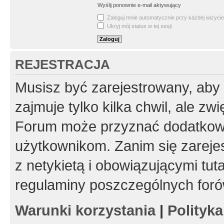
Wyślij ponownie e-mail aktywujący
Zaloguj mnie automatycznie przy każdej wizycie
Ukryj mój status w tej sesji
REJESTRACJA
Musisz być zarejestrowany, aby
zajmuje tylko kilka chwil, ale z
Forum może przyznać dodatkow
użytkownikom. Zanim się zarejes
z netykietą i obowiązującymi tut
regulaminy poszczególnych foró
Warunki korzystania
|
Polityk