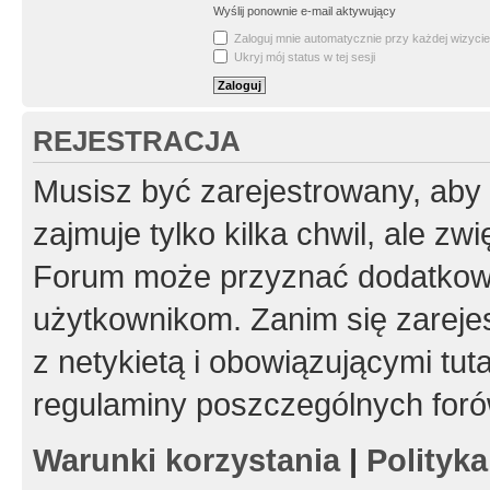
Wyślij ponownie e-mail aktywujący
Zaloguj mnie automatycznie przy każdej wizycie
Ukryj mój status w tej sesji
REJESTRACJA
Musisz być zarejestrowany, aby
zajmuje tylko kilka chwil, ale z
Forum może przyznać dodatkow
użytkownikom. Zanim się zarejes
z netykietą i obowiązującymi tut
regulaminy poszczególnych foró
Warunki korzystania
|
Polityk