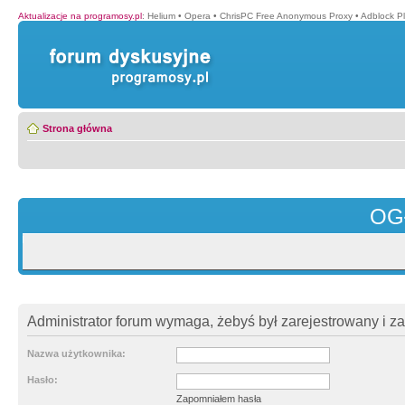
Aktualizacje na programosy.pl
:
Helium
•
Opera
•
ChrisPC Free Anonymous Proxy
•
Adblock P
Strona główna
OG
Administrator forum wymaga, żebyś był zarejestrowany i z
Nazwa użytkownika:
Hasło:
Zapomniałem hasła