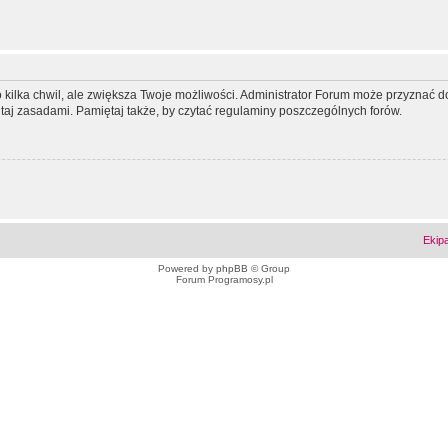
ko kilka chwil, ale zwiększa Twoje możliwości. Administrator Forum może przyzna
tutaj zasadami. Pamiętaj także, by czytać regulaminy poszczególnych forów.
Ekip
Powered by
phpBB
© Group
Forum Programosy.pl