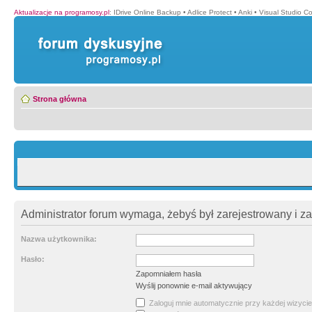
Aktualizacje na programosy.pl
:
IDrive Online Backup
•
Adlice Protect
•
Anki
•
Visual Studio C
Strona główna
Administrator forum wymaga, żebyś był zarejestrowany i z
Nazwa użytkownika:
Hasło:
Zapomniałem hasła
Wyślij ponownie e-mail aktywujący
Zaloguj mnie automatycznie przy każdej wizycie