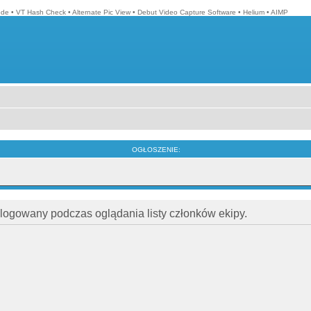
ode
•
VT Hash Check
•
Alternate Pic View
•
Debut Video Capture Software
•
Helium
•
AIMP
OGŁOSZENIE:
alogowany podczas oglądania listy członków ekipy.