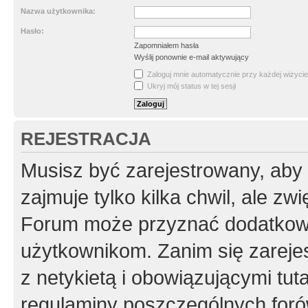
Nazwa użytkownika:
Hasło:
Zapomniałem hasła
Wyślij ponownie e-mail aktywujący
Zaloguj mnie automatycznie przy każdej wizycie
Ukryj mój status w tej sesji
REJESTRACJA
Musisz być zarejestrowany, aby
zajmuje tylko kilka chwil, ale z
Forum może przyznać dodatkow
użytkownikom. Zanim się zarejes
z netykietą i obowiązującymi tut
regulaminy poszczególnych foró