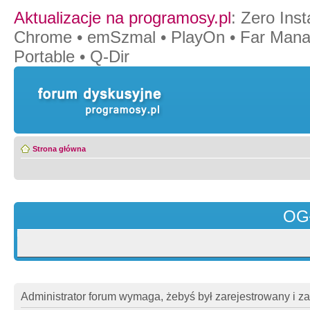
Aktualizacje na programosy.pl
:
Zero Insta
Chrome
•
emSzmal
•
PlayOn
•
Far Mana
Portable
•
Q-Dir
Strona główna
OG
Administrator forum wymaga, żebyś był zarejestrowany i z