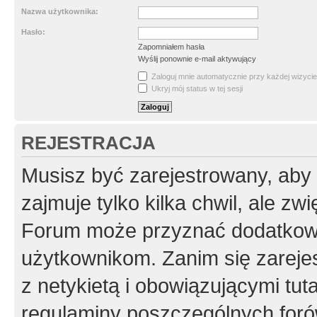
Nazwa użytkownika:
Hasło:
Zapomniałem hasła
Wyślij ponownie e-mail aktywujący
Zaloguj mnie automatycznie przy każdej wizycie
Ukryj mój status w tej sesji
REJESTRACJA
Musisz być zarejestrowany, aby
zajmuje tylko kilka chwil, ale z
Forum może przyznać dodatkow
użytkownikom. Zanim się zarejes
z netykietą i obowiązującymi tut
regulaminy poszczególnych foró