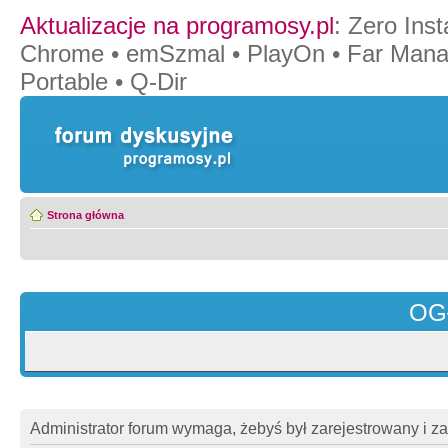
Aktualizacje na programosy.pl
:
Zero Insta
Chrome
•
emSzmal
•
PlayOn
•
Far Mana
Portable
•
Q-Dir
Strona główna
OG
Administrator forum wymaga, żebyś był zarejestrowany i z