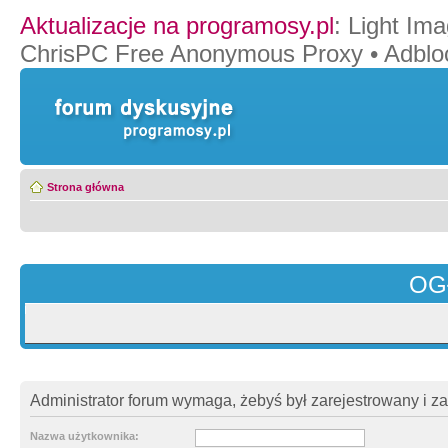
Aktualizacje na programosy.pl
:
Light Ima
ChrisPC Free Anonymous Proxy
•
Adblo
Strona główna
OG
Administrator forum wymaga, żebyś był zarejestrowany i z
Nazwa użytkownika: