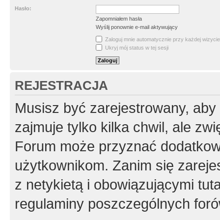
Hasło:
Zapomniałem hasła
Wyślij ponownie e-mail aktywujący
Zaloguj mnie automatycznie przy każdej wizycie
Ukryj mój status w tej sesji
REJESTRACJA
Musisz być zarejestrowany, aby
zajmuje tylko kilka chwil, ale z
Forum może przyznać dodatkow
użytkownikom. Zanim się zarejes
z netykietą i obowiązującymi tut
regulaminy poszczególnych foró