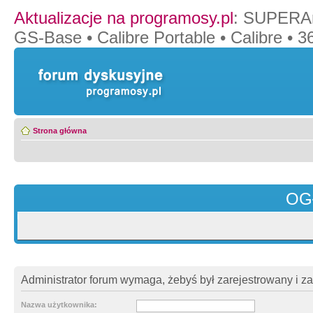
Aktualizacje na programosy.pl
:
SUPERAn
GS-Base
•
Calibre Portable
•
Calibre
•
36
Strona główna
OG
Administrator forum wymaga, żebyś był zarejestrowany i z
Nazwa użytkownika: