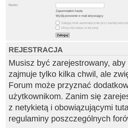
Hasło:
Zapomniałem hasła
Wyślij ponownie e-mail aktywujący
Zaloguj mnie automatycznie przy każdej wizycie
Ukryj mój status w tej sesji
REJESTRACJA
Musisz być zarejestrowany, aby
zajmuje tylko kilka chwil, ale z
Forum może przyznać dodatkow
użytkownikom. Zanim się zarejes
z netykietą i obowiązującymi tut
regulaminy poszczególnych foró