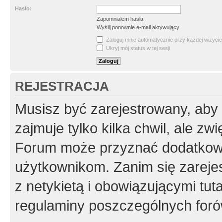
Hasło:
Zapomniałem hasła
Wyślij ponownie e-mail aktywujący
Zaloguj mnie automatycznie przy każdej wizycie
Ukryj mój status w tej sesji
REJESTRACJA
Musisz być zarejestrowany, aby
zajmuje tylko kilka chwil, ale z
Forum może przyznać dodatkow
użytkownikom. Zanim się zarejes
z netykietą i obowiązującymi tut
regulaminy poszczególnych foró