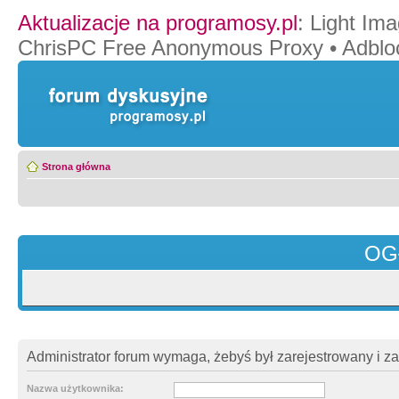
Aktualizacje na programosy.pl
:
Light Ima
ChrisPC Free Anonymous Proxy
•
Adblo
Strona główna
OG
Administrator forum wymaga, żebyś był zarejestrowany i z
Nazwa użytkownika: