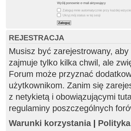
Wyślij ponownie e-mail aktywujący
Zaloguj mnie automatycznie przy każdej wizycie
Ukryj mój status w tej sesji
REJESTRACJA
Musisz być zarejestrowany, aby
zajmuje tylko kilka chwil, ale z
Forum może przyznać dodatkow
użytkownikom. Zanim się zarejes
z netykietą i obowiązującymi tut
regulaminy poszczególnych foró
Warunki korzystania
|
Polityk