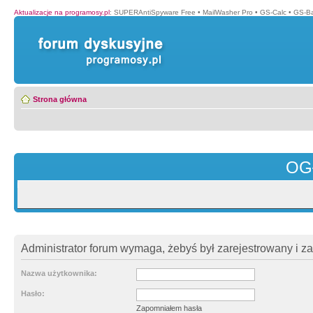
Aktualizacje na programosy.pl
:
SUPERAntiSpyware Free
•
MailWasher Pro
•
GS-Calc
•
GS-B
Strona główna
OG
Administrator forum wymaga, żebyś był zarejestrowany i z
Nazwa użytkownika:
Hasło:
Zapomniałem hasła