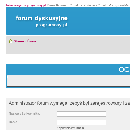
Aktualizacje na programosy.pl
:
Brave Browser
•
CrossFTP Portable
•
CrossFTP
•
System Mec
Strona główna
OG
Administrator forum wymaga, żebyś był zarejestrowany i z
Nazwa użytkownika:
Hasło:
Zapomniałem hasła