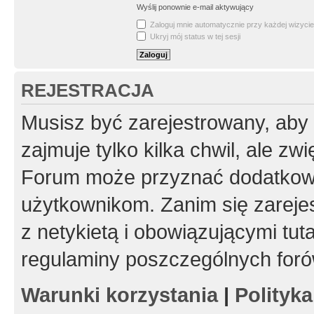
Wyślij ponownie e-mail aktywujący
Zaloguj mnie automatycznie przy każdej wizycie
Ukryj mój status w tej sesji
REJESTRACJA
Musisz być zarejestrowany, aby
zajmuje tylko kilka chwil, ale z
Forum może przyznać dodatkow
użytkownikom. Zanim się zarejes
z netykietą i obowiązującymi tut
regulaminy poszczególnych foró
Warunki korzystania
|
Polityk