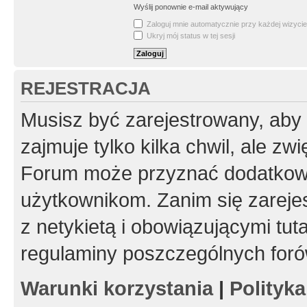
Wyślij ponownie e-mail aktywujący
Zaloguj mnie automatycznie przy każdej wizycie
Ukryj mój status w tej sesji
REJESTRACJA
Musisz być zarejestrowany, aby
zajmuje tylko kilka chwil, ale z
Forum może przyznać dodatkow
użytkownikom. Zanim się zarejes
z netykietą i obowiązującymi tut
regulaminy poszczególnych foró
Warunki korzystania
|
Polityk