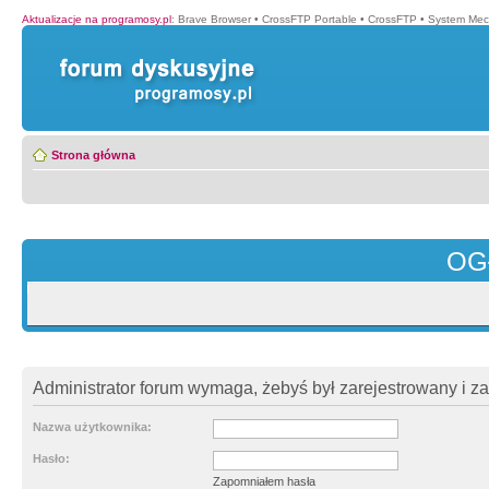
Aktualizacje na programosy.pl
:
Brave Browser
•
CrossFTP Portable
•
CrossFTP
•
System Mec
Strona główna
OG
Administrator forum wymaga, żebyś był zarejestrowany i z
Nazwa użytkownika:
Hasło:
Zapomniałem hasła