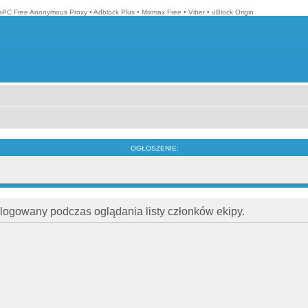
isPC Free Anonymous Proxy
•
Adblock Plus
•
Mixmax Free
•
Viber
•
uBlock Origin
OGŁOSZENIE:
alogowany podczas oglądania listy członków ekipy.