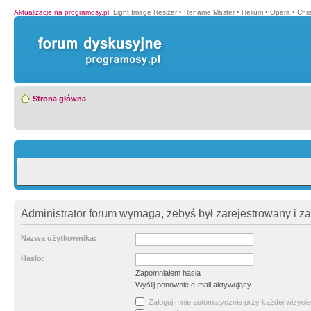
Aktualizacje na programosy.pl
:
Light Image Resizer
•
Rename Master
•
Helium
•
Opera
•
Chr
Strona główna
Administrator forum wymaga, żebyś był zarejestrowany i z
Nazwa użytkownika:
Hasło:
Zapomniałem hasła
Wyślij ponownie e-mail aktywujący
Zaloguj mnie automatycznie przy każdej wizycie