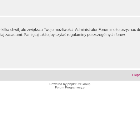
ko kilka chwil, ale zwiększa Twoje możliwości. Administrator Forum może przyzna
tutaj zasadami. Pamiętaj także, by czytać regulaminy poszczególnych forów.
Ekip
Powered by
phpBB
© Group
Forum Programosy.pl