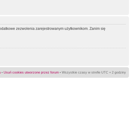
ć dodatkowe zezwolenia zarejestrowanym użytkownikom. Zanim się
a
•
Usuń cookies utworzone przez forum
• Wszystkie czasy w strefie UTC + 2 godziny