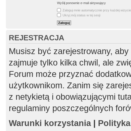
Wyślij ponownie e-mail aktywujący
Zaloguj mnie automatycznie przy każdej wizycie
Ukryj mój status w tej sesji
REJESTRACJA
Musisz być zarejestrowany, aby
zajmuje tylko kilka chwil, ale z
Forum może przyznać dodatkow
użytkownikom. Zanim się zarejes
z netykietą i obowiązującymi tut
regulaminy poszczególnych foró
Warunki korzystania
|
Polityk