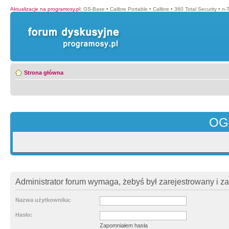
Aktualizacje na programosy.pl
:
GS-Base
•
Calibre Portable
•
Calibre
•
360 Total Security
•
n-
Strona główna
OG
Administrator forum wymaga, żebyś był zarejestrowany i z
Nazwa użytkownika:
Hasło:
Zapomniałem hasła