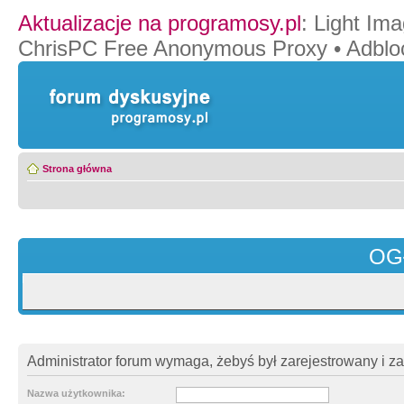
Aktualizacje na programosy.pl
:
Light Ima
ChrisPC Free Anonymous Proxy
•
Adblo
Strona główna
OG
Administrator forum wymaga, żebyś był zarejestrowany i z
Nazwa użytkownika: