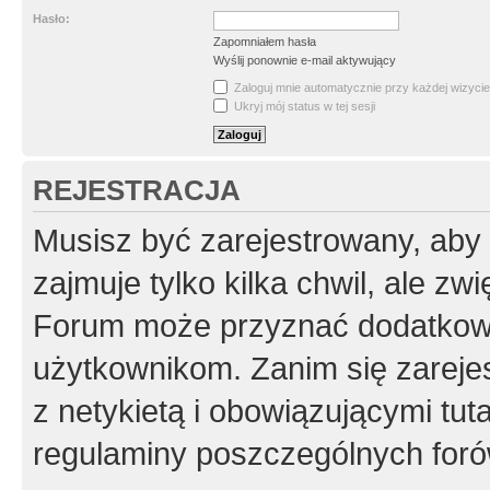
Hasło:
Zapomniałem hasła
Wyślij ponownie e-mail aktywujący
Zaloguj mnie automatycznie przy każdej wizycie
Ukryj mój status w tej sesji
REJESTRACJA
Musisz być zarejestrowany, aby
zajmuje tylko kilka chwil, ale z
Forum może przyznać dodatkow
użytkownikom. Zanim się zarejes
z netykietą i obowiązującymi tut
regulaminy poszczególnych foró