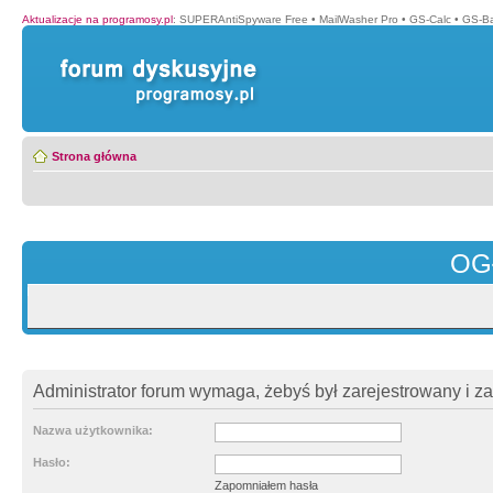
Aktualizacje na programosy.pl
:
SUPERAntiSpyware Free
•
MailWasher Pro
•
GS-Calc
•
GS-B
Strona główna
OG
Administrator forum wymaga, żebyś był zarejestrowany i z
Nazwa użytkownika:
Hasło:
Zapomniałem hasła