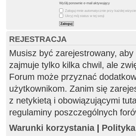
Wyślij ponownie e-mail aktywujący
Zaloguj mnie automatycznie przy każdej wizycie
Ukryj mój status w tej sesji
REJESTRACJA
Musisz być zarejestrowany, aby
zajmuje tylko kilka chwil, ale z
Forum może przyznać dodatkow
użytkownikom. Zanim się zarejes
z netykietą i obowiązującymi tut
regulaminy poszczególnych foró
Warunki korzystania
|
Polityk