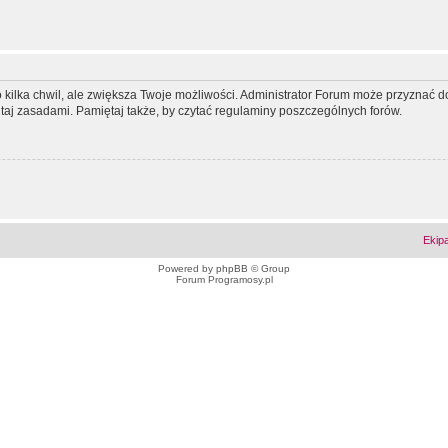
ko kilka chwil, ale zwiększa Twoje możliwości. Administrator Forum może przyzna
tutaj zasadami. Pamiętaj także, by czytać regulaminy poszczególnych forów.
Ekip
Powered by
phpBB
© Group
Forum Programosy.pl