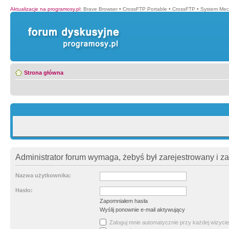
Aktualizacje na programosy.pl
:
Brave Browser
•
CrossFTP Portable
•
CrossFTP
•
System Mec
Strona główna
Administrator forum wymaga, żebyś był zarejestrowany i z
Nazwa użytkownika:
Hasło:
Zapomniałem hasła
Wyślij ponownie e-mail aktywujący
Zaloguj mnie automatycznie przy każdej wizycie