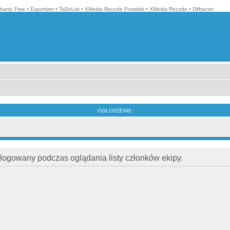
hanic Free
•
Exportizer
•
ToDoList
•
XMedia Recode Portable
•
XMedia Recode
•
Diffractor
OGŁOSZENIE:
alogowany podczas oglądania listy członków ekipy.