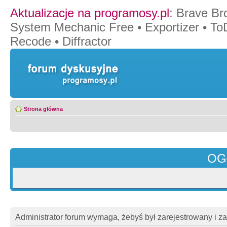
Aktualizacje na programosy.pl
:
Brave Br
System Mechanic Free
•
Exportizer
•
To
Recode
•
Diffractor
Strona główna
OG
Administrator forum wymaga, żebyś był zarejestrowany i z