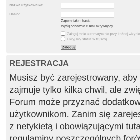
Nazwa użytkownika:
Hasło:
Zapomniałem hasła
Wyślij ponownie e-mail aktywujący
Zaloguj mnie automatycznie przy każdej wizycie
Ukryj mój status w tej sesji
REJESTRACJA
Musisz być zarejestrowany, aby
zajmuje tylko kilka chwil, ale z
Forum może przyznać dodatkow
użytkownikom. Zanim się zarejes
z netykietą i obowiązującymi tut
regulaminy poszczególnych foró