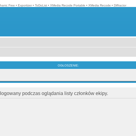
hanic Free
•
Exportizer
•
ToDoList
•
XMedia Recode Portable
•
XMedia Recode
•
Diffractor
OGŁOSZENIE:
alogowany podczas oglądania listy członków ekipy.