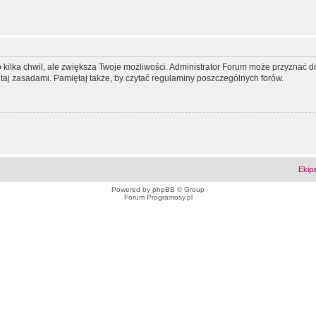
ko kilka chwil, ale zwiększa Twoje możliwości. Administrator Forum może przyzna
tutaj zasadami. Pamiętaj także, by czytać regulaminy poszczególnych forów.
Ekip
Powered by
phpBB
© Group
Forum Programosy.pl