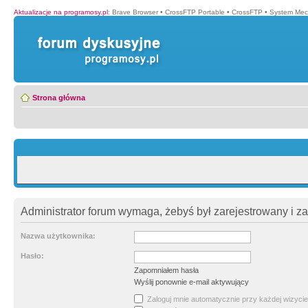
Aktualizacje na programosy.pl
:
Brave Browser
•
CrossFTP Portable
•
CrossFTP
•
System Mec
Strona główna
Administrator forum wymaga, żebyś był zarejestrowany i z
Nazwa użytkownika:
Hasło:
Zapomniałem hasła
Wyślij ponownie e-mail aktywujący
Zaloguj mnie automatycznie przy każdej wizycie