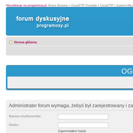
Aktualizacje na programosy.pl
:
Brave Browser
•
CrossFTP Portable
•
CrossFTP
•
System Mec
Strona główna
OG
Administrator forum wymaga, żebyś był zarejestrowany i z
Nazwa użytkownika:
Hasło:
Zapomniałem hasła