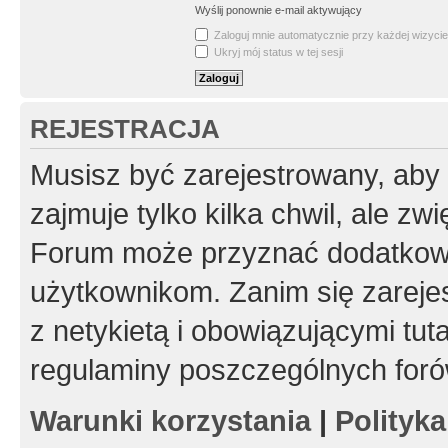
Wyślij ponownie e-mail aktywujący
Zaloguj mnie automatycznie przy każdej wizycie
Ukryj mój status w tej sesji
REJESTRACJA
Musisz być zarejestrowany, aby
zajmuje tylko kilka chwil, ale z
Forum może przyznać dodatkow
użytkownikom. Zanim się zarejes
z netykietą i obowiązującymi tut
regulaminy poszczególnych foró
Warunki korzystania
|
Polityk