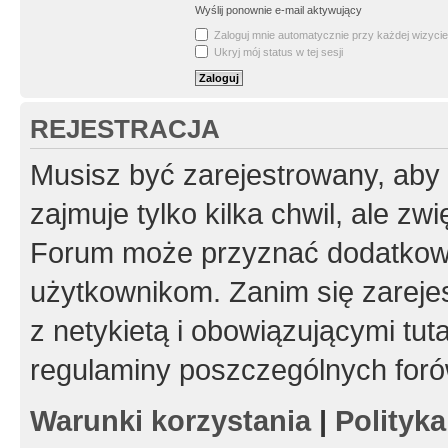
Wyślij ponownie e-mail aktywujący
Zaloguj mnie automatycznie przy każdej wizycie
Ukryj mój status w tej sesji
REJESTRACJA
Musisz być zarejestrowany, aby
zajmuje tylko kilka chwil, ale z
Forum może przyznać dodatkow
użytkownikom. Zanim się zarejes
z netykietą i obowiązującymi tut
regulaminy poszczególnych foró
Warunki korzystania
|
Polityk