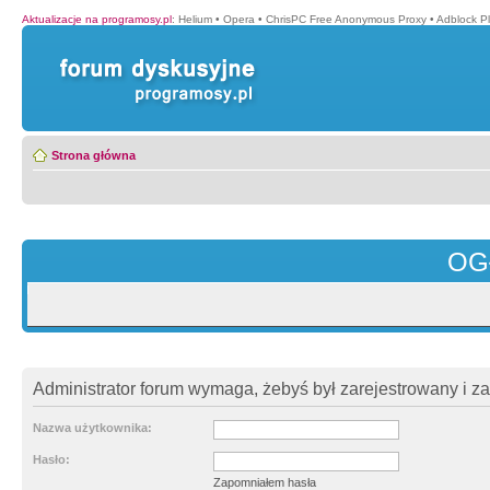
Aktualizacje na programosy.pl
:
Helium
•
Opera
•
ChrisPC Free Anonymous Proxy
•
Adblock P
Strona główna
OG
Administrator forum wymaga, żebyś był zarejestrowany i z
Nazwa użytkownika:
Hasło:
Zapomniałem hasła