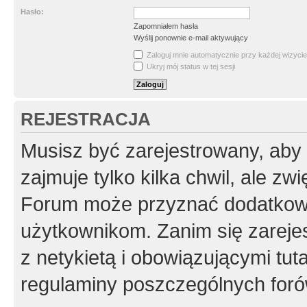
Hasło:
Zapomniałem hasła
Wyślij ponownie e-mail aktywujący
Zaloguj mnie automatycznie przy każdej wizycie
Ukryj mój status w tej sesji
REJESTRACJA
Musisz być zarejestrowany, aby
zajmuje tylko kilka chwil, ale z
Forum może przyznać dodatkow
użytkownikom. Zanim się zarejes
z netykietą i obowiązującymi tut
regulaminy poszczególnych foró