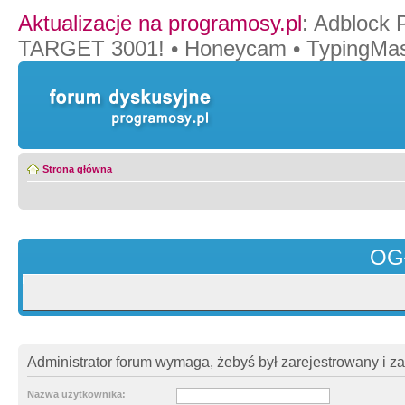
Aktualizacje na programosy.pl
:
Adblock 
TARGET 3001!
•
Honeycam
•
TypingMas
Strona główna
OG
Administrator forum wymaga, żebyś był zarejestrowany i z
Nazwa użytkownika: