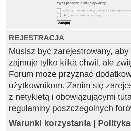
Wyślij ponownie e-mail aktywujący
Zaloguj mnie automatycznie przy każdej wizycie
Ukryj mój status w tej sesji
REJESTRACJA
Musisz być zarejestrowany, aby
zajmuje tylko kilka chwil, ale z
Forum może przyznać dodatkow
użytkownikom. Zanim się zarejes
z netykietą i obowiązującymi tut
regulaminy poszczególnych foró
Warunki korzystania
|
Polityk