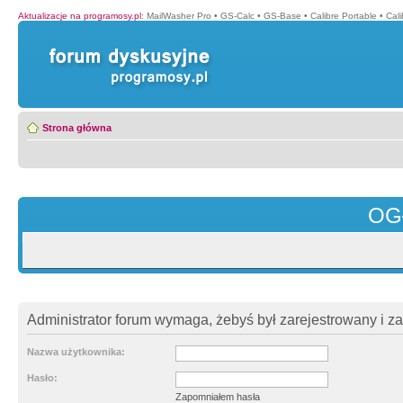
Aktualizacje na programosy.pl
:
MailWasher Pro
•
GS-Calc
•
GS-Base
•
Calibre Portable
•
Cali
Strona główna
OG
Administrator forum wymaga, żebyś był zarejestrowany i z
Nazwa użytkownika:
Hasło:
Zapomniałem hasła