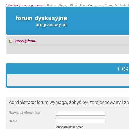
Aktualizacje na programosy.pl
:
Helium
•
Opera
•
ChrisPC Free Anonymous Proxy
•
Adblock P
Strona główna
OG
Administrator forum wymaga, żebyś był zarejestrowany i z
Nazwa użytkownika:
Hasło:
Zapomniałem hasła