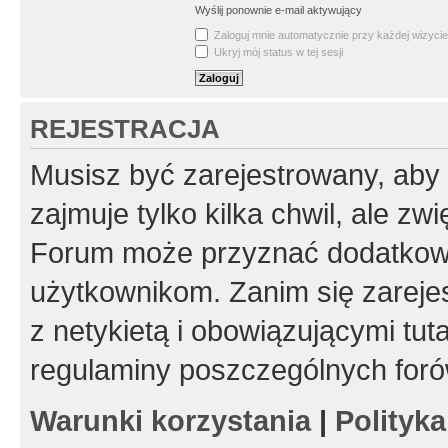
Wyślij ponownie e-mail aktywujący
Zaloguj mnie automatycznie przy każdej wizycie
Ukryj mój status w tej sesji
REJESTRACJA
Musisz być zarejestrowany, aby
zajmuje tylko kilka chwil, ale z
Forum może przyznać dodatkow
użytkownikom. Zanim się zarejes
z netykietą i obowiązującymi tut
regulaminy poszczególnych foró
Warunki korzystania
|
Polityk