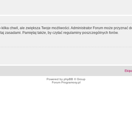
ko kilka chwil, ale zwiększa Twoje możliwości. Administrator Forum może przyzna
tutaj zasadami. Pamiętaj także, by czytać regulaminy poszczególnych forów.
Ekip
Powered by
phpBB
© Group
Forum Programosy.pl