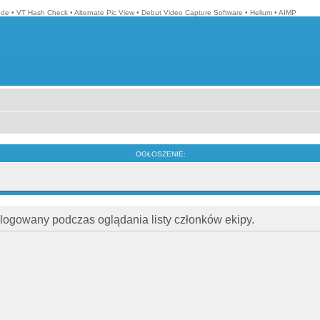
ode
•
VT Hash Check
•
Alternate Pic View
•
Debut Video Capture Software
•
Helium
•
AIMP
OGŁOSZENIE:
alogowany podczas oglądania listy członków ekipy.