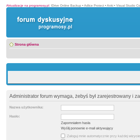
Aktualizacje na programosy.pl
:
IDrive Online Backup
•
Adlice Protect
•
Anki
•
Visual Studio C
Strona główna
Administrator forum wymaga, żebyś był zarejestrowany i z
Nazwa użytkownika:
Hasło:
Zapomniałem hasła
Wyślij ponownie e-mail aktywujący
Zaloguj mnie automatycznie przy każdej wizycie