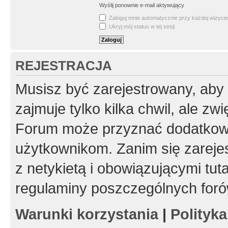
Wyślij ponownie e-mail aktywujący
Zaloguj mnie automatycznie przy każdej wizycie
Ukryj mój status w tej sesji
REJESTRACJA
Musisz być zarejestrowany, aby
zajmuje tylko kilka chwil, ale z
Forum może przyznać dodatkow
użytkownikom. Zanim się zarejes
z netykietą i obowiązującymi tut
regulaminy poszczególnych foró
Warunki korzystania
|
Polityk