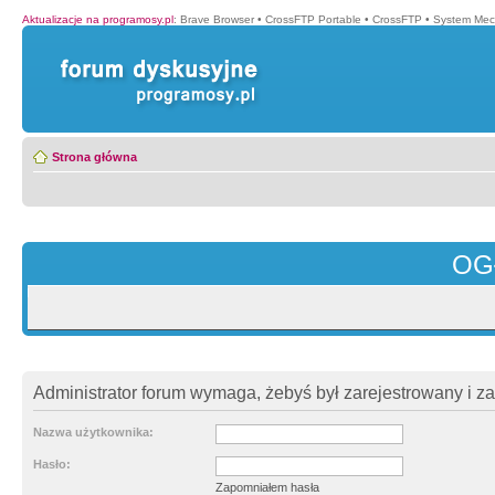
Aktualizacje na programosy.pl
:
Brave Browser
•
CrossFTP Portable
•
CrossFTP
•
System Mec
Strona główna
OG
Administrator forum wymaga, żebyś był zarejestrowany i z
Nazwa użytkownika:
Hasło:
Zapomniałem hasła