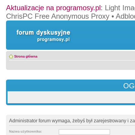
Aktualizacje na programosy.pl
:
Light Ima
ChrisPC Free Anonymous Proxy
•
Adblo
Strona główna
OG
Administrator forum wymaga, żebyś był zarejestrowany i z
Nazwa użytkownika: