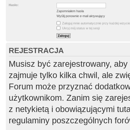
Hasło:
Zapomniałem hasła
Wyślij ponownie e-mail aktywujący
Zaloguj mnie automatycznie przy każdej wizycie
Ukryj mój status w tej sesji
REJESTRACJA
Musisz być zarejestrowany, aby
zajmuje tylko kilka chwil, ale z
Forum może przyznać dodatkow
użytkownikom. Zanim się zarejes
z netykietą i obowiązującymi tut
regulaminy poszczególnych foró